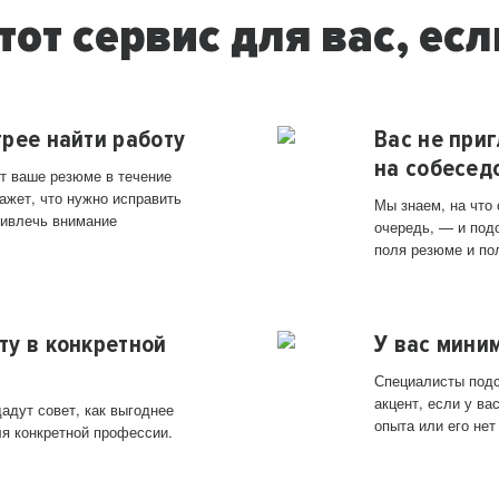
тот сервис для вас, есл
трее найти работу
Вас не при
на собесед
т ваше резюме в течение
ажет, что нужно исправить
Мы знаем, на что
ривлечь внимание
очередь, — и под
поля резюме и по
ту в конкретной
У вас мини
Специалисты подс
акцент, если у в
адут совет, как выгоднее
опыта или его нет
ля конкретной профессии.