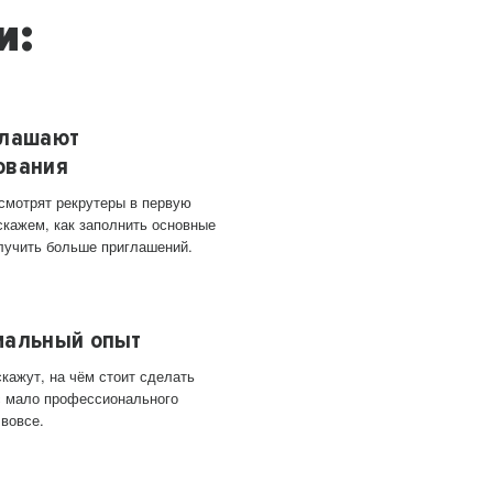
и:
глашают
ования
 смотрят рекрутеры в первую
скажем, как заполнить основные
лучить больше приглашений.
мальный опыт
кажут, на чём стоит сделать
ас мало профессионального
 вовсе.