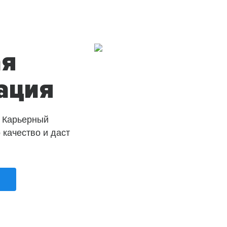
ая
ация
 Карьерный
о качество и даст